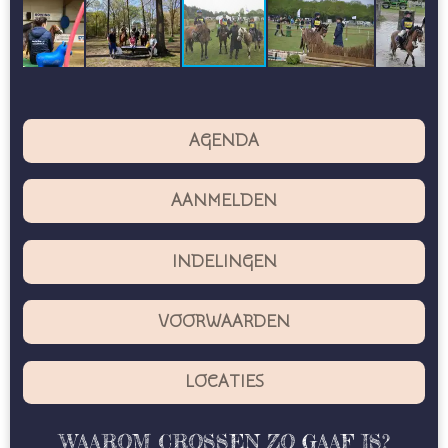
AGENDA
AANMELDEN
INDELINGEN
VOORWAARDEN
LOCATIES
WAAROM CROSSEN ZO GAAF IS?