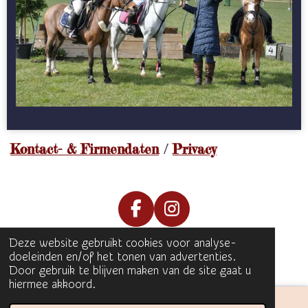
Kontact- & Firmendaten
/
Privacy
F
I
a
n
Deze website gebruikt cookies voor analyse-
c
s
© 2025 Eventing Plus
doeleinden en/of het tonen van advertenties.
e
t
Door gebruik te blijven maken van de site gaat u
b
a
hiermee akkoord.
o
g