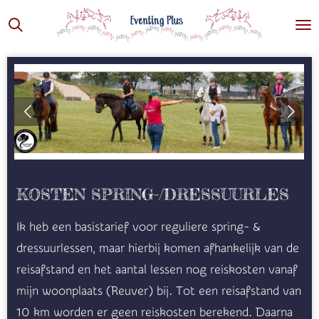
Ga
direct
naar
de
hoofdinhoud
KOSTEN SPRING-/DRESSUURLES
Ik heb een basistarief voor reguliere spring- &
dressuurlessen, maar hierbij komen afhankelijk van de
reisafstand en het aantal lessen nog reiskosten vanaf
mijn woonplaats (Reuver) bij. Tot een reisafstand van
10 km worden er geen reiskosten berekend. Daarna