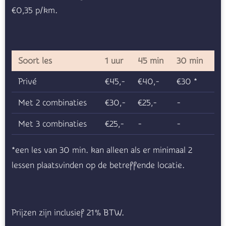
€0,35 p/km.
Soort les
1 uur
45 min
30 min
Privé
€45,-
€40,-
€30 *
Met 2 combinaties
€30,-
€25,-
-
Met 3 combinaties
€25,-
-
-
*een les van 30 min. kan alleen als er minimaal 2
lessen plaatsvinden op de betreffende locatie.
Prijzen zijn inclusief 21% BTW.