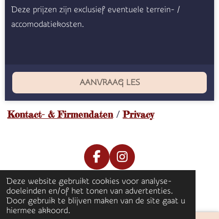
Deze prijzen zijn exclusief eventuele terrein- /
accomodatiekosten.
AANVRAAG LES
Kontact- & Firmendaten
/
Privacy
F
I
a
n
Deze website gebruikt cookies voor analyse-
c
s
© 2025 Eventing Plus
doeleinden en/of het tonen van advertenties.
e
t
Door gebruik te blijven maken van de site gaat u
b
a
hiermee akkoord.