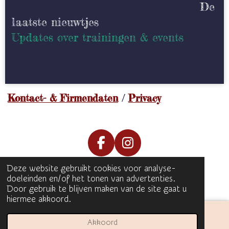
De
laatste nieuwtjes
Updates over trainingen & events
Kontact- & Firmendaten
/
Privacy
F
I
a
n
Deze website gebruikt cookies voor analyse-
c
s
© 2025 Eventing Plus
doeleinden en/of het tonen van advertenties.
e
t
Door gebruik te blijven maken van de site gaat u
b
a
hiermee akkoord.
o
g
o
r
Akkoord
E-mailadres
Facebook
WhatsApp